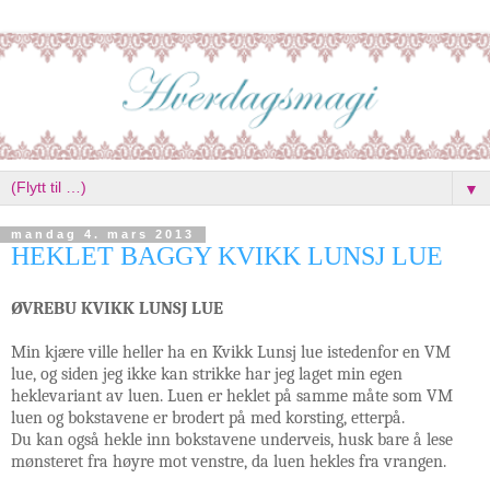
▼
mandag 4. mars 2013
HEKLET BAGGY KVIKK LUNSJ LUE
ØVREBU KVIKK LUNSJ LUE
Min kjære ville heller ha en Kvikk Lunsj lue istedenfor en VM
lue, og siden jeg ikke kan strikke har jeg laget min egen
heklevariant av luen. Luen er heklet på samme måte som VM
luen og bokstavene er brodert på med korsting, etterpå.
Du kan også hekle inn bokstavene underveis, husk bare å lese
mønsteret fra høyre mot venstre, da luen hekles fra vrangen.