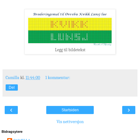
Legg til bildetekst
Camilla
kl.
11:44:00
1 kommentar:
Del
‹
›
Startsiden
Vis nettversjon
Bidragsytere