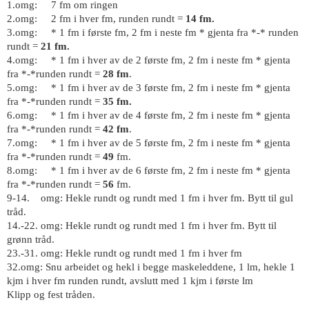
1.omg:
7 fm om ringen
2.omg:
2 fm i hver fm, runden rundt =
14 fm.
3.omg: * 1 fm i første fm, 2 fm i neste fm * gjenta fra *-* runden
rundt =
21 fm.
4.omg: * 1 fm i hver av de 2 første fm, 2 fm i neste fm * gjenta
fra *-*runden rundt =
28 fm
.
5.omg: * 1 fm i hver av de 3 første fm, 2 fm i neste fm * gjenta
fra *-*runden rundt =
35 fm.
6.omg: * 1 fm i hver av de 4 første fm, 2 fm i neste fm * gjenta
fra *-*runden rundt =
42 fm
.
7.omg: * 1 fm i hver av de 5 første fm, 2 fm i neste fm * gjenta
fra *-*runden rundt =
49
fm.
8.omg: * 1 fm i hver av de 6 første fm, 2 fm i neste fm * gjenta
fra *-*runden rundt =
56
fm.
9-14. omg: Hekle rundt og rundt med 1 fm i hver fm.
Bytt til gul
tråd.
14.-22. omg:
Hekle rundt og rundt med 1 fm i hver fm.
Bytt til
grønn tråd.
23.-31. omg: Hekle rundt og rundt med 1 fm i hver fm
32.omg: Snu arbeidet og hekl i begge maskeleddene, 1 lm, hekle 1
kjm i hver fm runden rundt, avslutt med 1 kjm i første lm
Klipp og fest tråden.