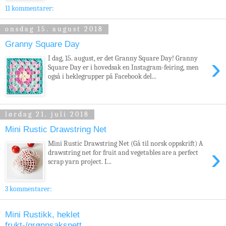
11 kommentarer:
onsdag 15. august 2018
Granny Square Day
›
I dag, 15. august, er det Granny Square Day! Granny
Square Day er i hovedsak en Instagram-feiring, men
også i heklegrupper på Facebook del...
lørdag 21. juli 2018
Mini Rustic Drawstring Net
Mini Rustic Drawstring Net (Gå til norsk oppskrift) A
›
drawstring net for fruit and vegetables are a perfect
scrap yarn project. I...
3 kommentarer:
Mini Rustikk, heklet
frukt-/grønnsaksnett