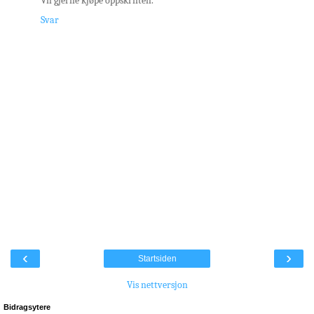
Vil gjerne kjøpe oppskriften.
Svar
‹
›
Startsiden
Vis nettversjon
Bidragsytere