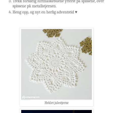
Trekk forsiktig luftmaskebuene ytterst på spissene, over
spissene på metallstjernen.
Heng opp, og nyt en herlig adventstid ♥
Heklet julestjerne