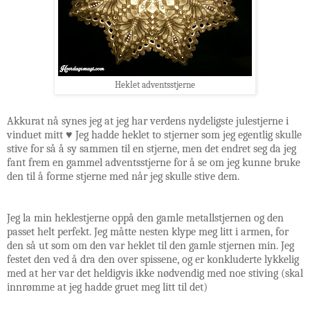
Heklet adventsstjerne
Akkurat nå synes jeg at jeg har verdens nydeligste julestjerne i
vinduet mitt ♥ Jeg hadde heklet to stjerner som jeg egentlig skulle
stive for så å sy sammen til en stjerne, men det endret seg da jeg
fant frem en gammel adventsstjerne for å se om jeg kunne bruke
den til å forme stjerne med når jeg skulle stive dem.
Jeg la min heklestjerne oppå den gamle metallstjernen og den
passet helt perfekt. Jeg måtte nesten klype meg litt i armen, for
den så ut som om den var heklet til den gamle stjernen min. Jeg
festet den ved å dra den over spissene, og er konkluderte lykkelig
med at her var det heldigvis ikke nødvendig med noe stiving (skal
innrømme at jeg hadde gruet meg litt til det)