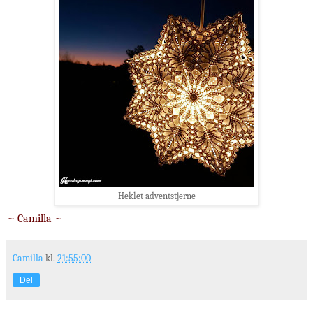
Heklet adventstjerne
~ Camilla ~
Camilla
kl.
21:55:00
Del