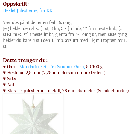
Oppskrift:
Heklet Julestjerne, fra KK
Vær obs på at det er en feil i 6. omg.
Jeg heklet den slik: [1 st, 3 lm, 5 st] i lmb, *7 fm i neste lmb, [5
st+3 lm+5 st] i neste lmb*, gjenta fra *-* omg ut, men siste gang
hekler du bare 4 st i den 1. lmb, avslutt med 1 kjm i toppen av 1.
st.
Dette trenger du:
♥ Garn:
Mandarin Petit fra Sandnes Garn,
50-100 g
♥ Heklenål 2,5 mm (2,25 mm dersom du hekler løst)
♥ Saks
♥ Nål
♥ Klassisk julestjerne i metall, 28 cm i diameter (Se bildet under)