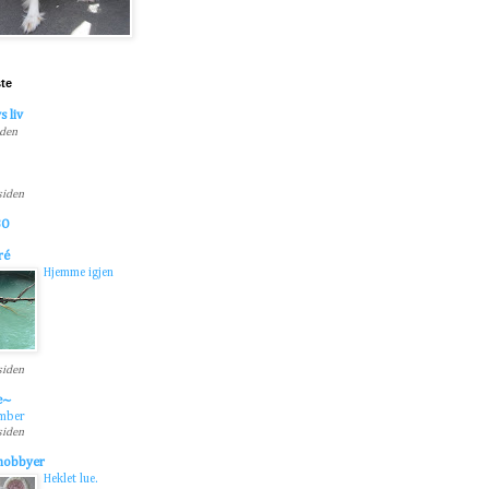
ste
s liv
iden
 siden
BO
ré
Hjemme igjen
 siden
e~
ember
 siden
 hobbyer
Heklet lue.