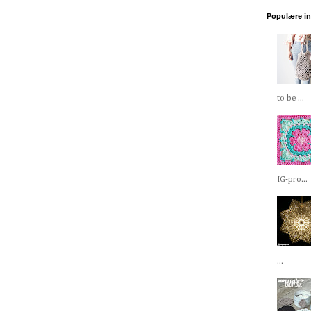
Populære i
to be ...
IG-pro...
...