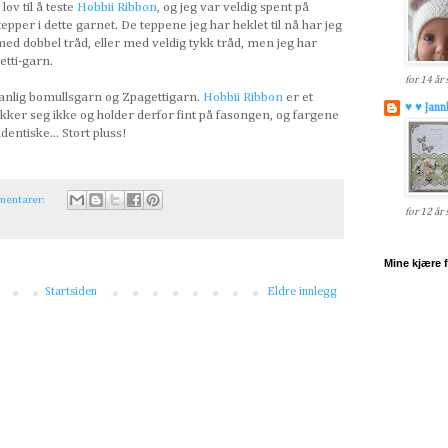
lov til å teste
Hobbii Ribbon
, og jeg var veldig spent på
epper i dette garnet. De teppene jeg har heklet til nå har jeg
med dobbel tråd, eller med veldig tykk tråd, men jeg har
etti-garn.
for 14 år
anlig bomullsgarn og Zpagettigarn.
Hobbii Ribbon
er et
♥ ♥ Jann
ker seg ikke og holder derfor fint på fasongen, og fargene
entiske... Stort pluss!
mentarer:
for 12 år
Mine kjære 
Startsiden
Eldre innlegg