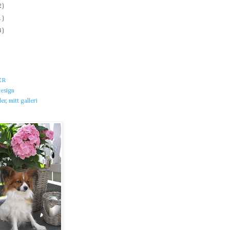
2)
1)
4)
)
ER
esign
r, mitt galleri