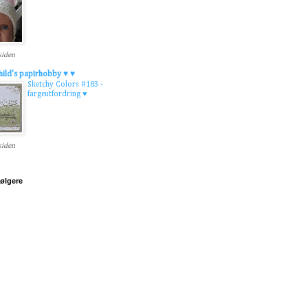
 siden
hild's papirhobby ♥ ♥
Sketchy Colors #183 -
fargeutfordring ♥
 siden
følgere