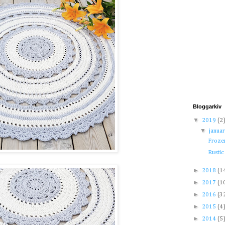
Bloggarkiv
▼
2019
(2
▼
janua
Froze
Rustic
►
2018
(1
►
2017
(1
►
2016
(3
►
2015
(4
►
2014
(5