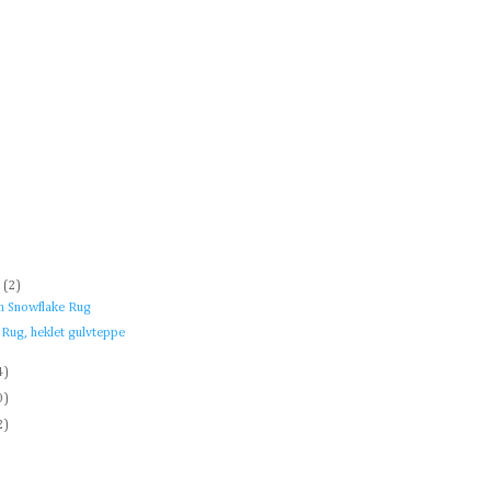
)
r
(2)
n Snowflake Rug
 Rug, heklet gulvteppe
4)
0)
2)
)
)