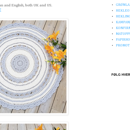
GRØNLA
ian and English, both UK and US.
E
HEKLEO
HEKLIN
KAMPAN
KONFIR
MATOPP
PAPIRH
PROMOT
FØLG HVER