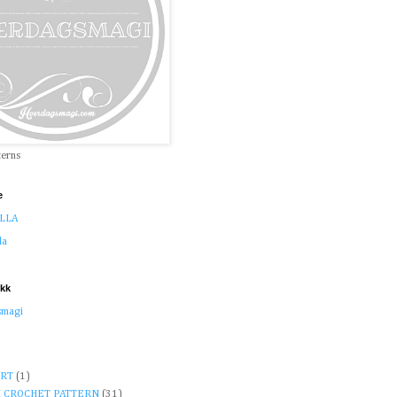
terns
e
LLA
la
ikk
smagi
RT
(1)
 CROCHET PATTERN
(31)