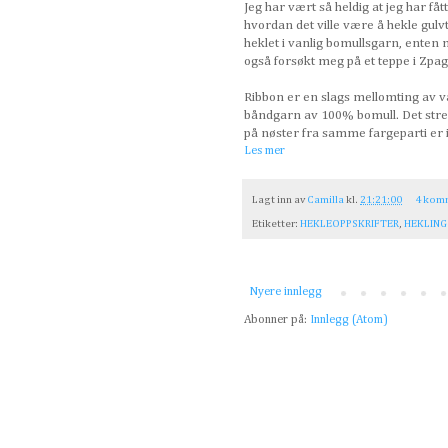
Jeg har vært så heldig at jeg har fått 
hvordan det ville være å hekle gulvt
heklet i vanlig bomullsgarn, enten 
også forsøkt meg på et teppe i Zpag
Ribbon er en slags mellomting av v
båndgarn av 100% bomull. Det strek
på nøster fra samme fargeparti er id
Les mer
Lagt inn av
Camilla
kl.
21:21:00
4 kom
Etiketter:
HEKLEOPPSKRIFTER
,
HEKLING
Nyere innlegg
Abonner på:
Innlegg (Atom)