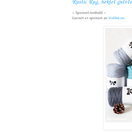
Rustic Rug, heklet gulvt
~ Sponset innhold ~
Garnet er sponset av
Hobbii.no