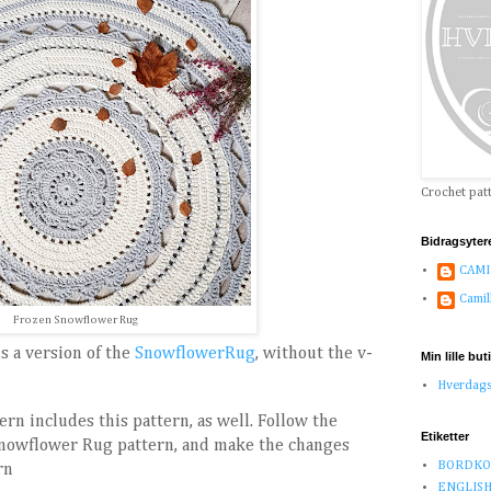
Crochet pat
Bidragsyter
CAMI
Camil
Frozen Snowflower Rug
s a version of the
SnowflowerRug
, without the v-
Min lille but
Hverdag
rn includes this pattern, as well. Follow the
Etiketter
 Snowflower Rug pattern, and make the changes
BORDKO
rn
ENGLISH