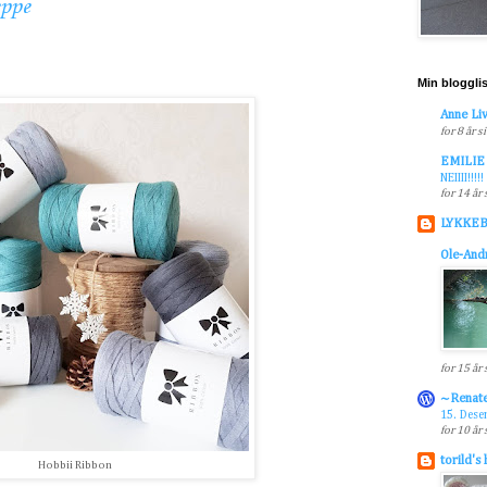
eppe
Min bloggli
Anne Liv
for 8 år s
EMILIE
NEIIII!!!!!
for 14 år
LYKKE
Ole-And
for 15 år
~Renat
15. Des
for 10 år
torild's
Hobbii Ribbon