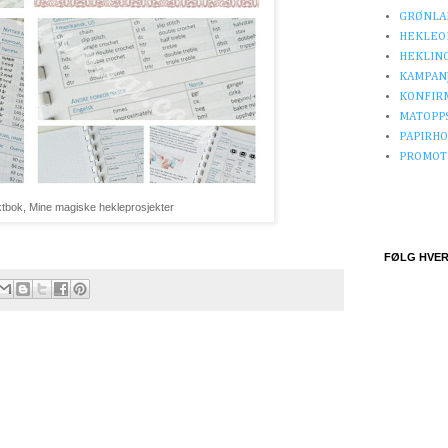
GRØNLA
HEKLEO
HEKLIN
KAMPAN
KONFIR
MATOPP
PAPIRH
PROMOT
ktbok, Mine magiske hekleprosjekter
FØLG HVER