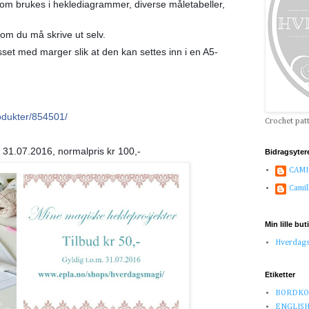
om brukes i heklediagrammer, diverse måletabeller,
som du må skrive ut selv.
asset med marger slik at den kan settes inn i en A5-
rodukter/854501/
Crochet pat
. 31.07.2016, normalpris kr 100,-
Bidragsyter
CAMI
Camil
Min lille but
Hverdag
Etiketter
BORDKO
ENGLISH