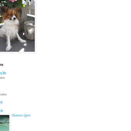
ste
s liv
iden
 siden
BO
ré
Hjemme igjen