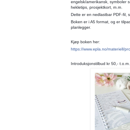
engelsk/amerikansk, symboler s
hekletips, prosjektkort, m.m.
Dette er en nedlastbar PDF-fil, 
Boken er i A5 format, og er tilp
planlegger.
Kjøp boken her:
https://www.epla.no/materiell/p
Introduksjonstilbud kr 50,- t.o.m