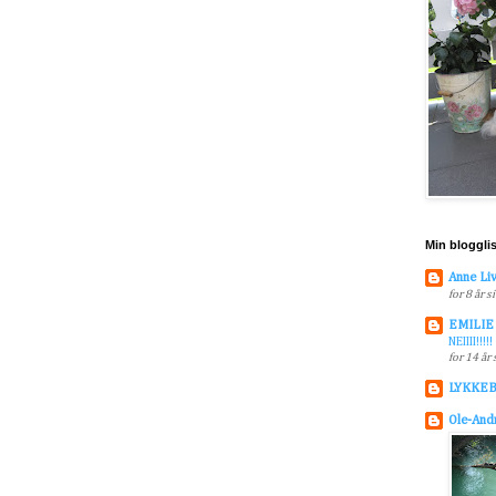
Min bloggli
Anne Liv
for 8 år s
EMILIE
NEIIII!!!!!
for 14 år
LYKKE
Ole-And