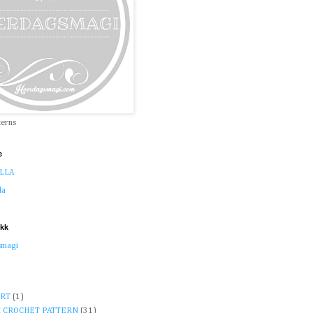
terns
e
LLA
la
ikk
smagi
RT
(1)
 CROCHET PATTERN
(31)