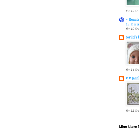
for 15 år
~Renat
15. Des
for 10 år
torild's
for 14 år
♥ ♥ Jann
for 12 år
Mine kjære 