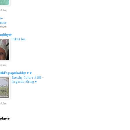
 siden
e~
ember
 siden
 hobbyer
Heklet lue.
 siden
hild's papirhobby ♥ ♥
Sketchy Colors #183 -
fargeutfordring ♥
 siden
følgere