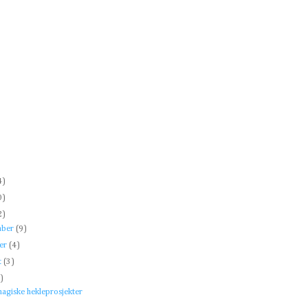
)
4)
0)
2)
mber
(9)
ber
(4)
t
(3)
1)
agiske hekleprosjekter