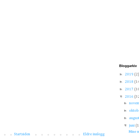
Bloggarkiv
►
2019
(2
►
2018
(1
►
2017
(1
▼
2016
(3
►
nove
►
okto
►
augus
▼
juni
(
Mine m
Startsiden
Eldre innlegg