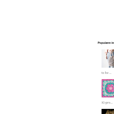
Populære i
to be ...
IG-pro...