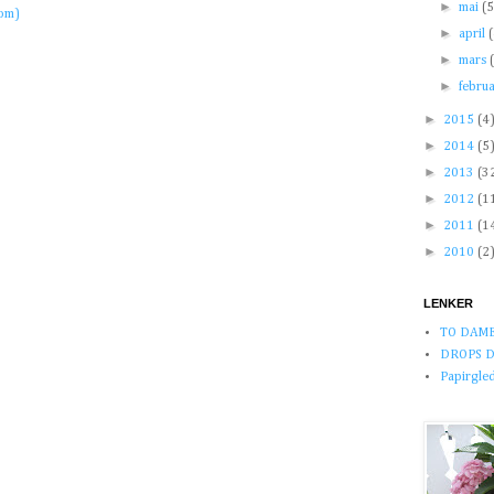
►
mai
(
tom)
►
april
►
mars
►
febru
►
2015
(4
►
2014
(5
►
2013
(3
►
2012
(1
►
2011
(1
►
2010
(2
LENKER
TO DAM
DROPS D
Papirglede