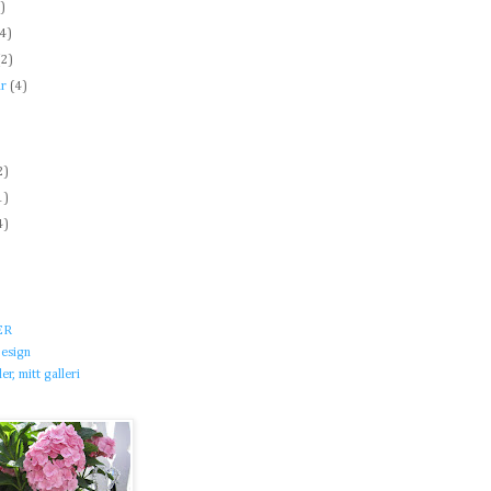
5)
(4)
(2)
ar
(4)
)
)
2)
1)
4)
)
ER
esign
r, mitt galleri