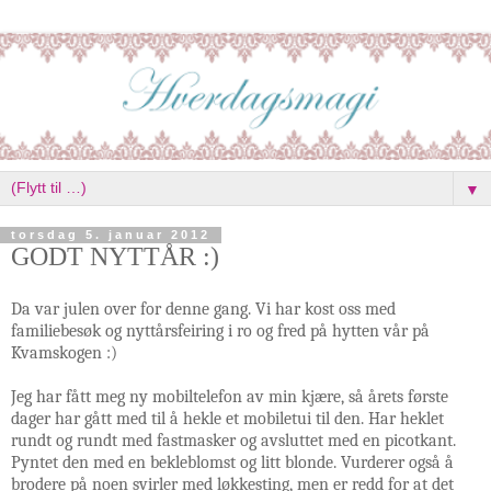
▼
torsdag 5. januar 2012
GODT NYTTÅR :)
Da var julen over for denne gang. Vi har kost oss med
familiebesøk og nyttårsfeiring i ro og fred på hytten vår på
Kvamskogen :)
Jeg har fått meg ny mobiltelefon av min kjære, så årets første
dager har gått med til å hekle et mobiletui til den. Har heklet
rundt og rundt med fastmasker og avsluttet med en picotkant.
Pyntet den med en bekleblomst og litt blonde. Vurderer også å
brodere på noen svirler med løkkesting, men er redd for at det